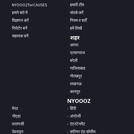
NYOOOZforCAUSES
हमारी टीम
हमारे बारे में
संपर्क करें
विज्ञापन करें
नियम व शर्तें
रिपोर्टर बनें
हमें लिखें
सहायक बनें
शहर
आगरा
प्रयागराज
बरेली
गाजियाबाद
गोरखपुर
लखनऊ
कानपुर
NYOOOZ
मेरठ
हिंदी
नोएडा
अंग्रेजी
वाराणसी
एंटरटेनमेंट
देहरादून
करियर एंड कोर्सेस