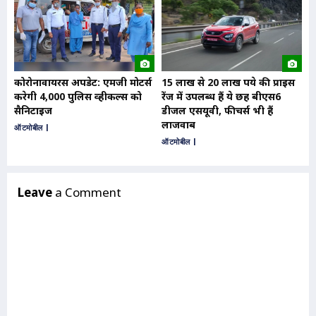
पेट
दोन
ऑटम
कोरोनावायरस अपडेट: एमजी मोटर्स
15 लाख से 20 लाख रुपये की प्राइस
करेगी 4,000 पुलिस व्हीकल्स को
रेंज में उपलब्ध हैं ये छह बीएस6
सैनिटाइज
डीजल एसयूवी, फीचर्स भी हैं
लाजवाब
ऑटमोबील
|
ऑटमोबील
|
Leave
a Comment