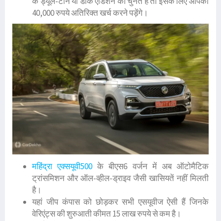
के ड्यूल-टोन या डार्क एडिशन को चुनते हैं तो इसके लिए आपको
40,000 रुपये अतिरिक्त खर्च करने पड़ेंगे।
महिंद्रा एक्सयूवी500
के बीएस6 वर्जन में अब ऑटोमैटिक
ट्रांसमिशन और ऑल-व्हील-ड्राइव जैसी खासियतें नहीं मिलती
है।
यहां जीप कंपास को छोड़कर सभी एसयूवीज ऐसी हैं जिनके
वेरिएंट्स की शुरुआती कीमत 15 लाख रुपये से कम है।