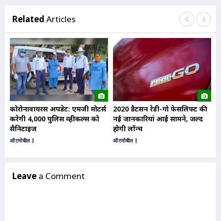
Related
Articles
कोरोनावायरस अपडेट: एमजी मोटर्स
2020 डैटसन रेडी-गो फेसलिफ्ट की
कुछ
करेगी 4,000 पुलिस व्हीकल्स को
नई जानकारियां आईं सामने, जल्द
अल्
सैनिटाइज
होगी लॉन्च
होग
ऑटमोबील
|
ऑटमोबील
|
ऑटम
Leave
a Comment